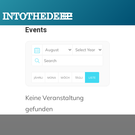
Events
JÄHRLI
MONA
WÖCH
TÄGLI
LISTE
CH
TLICH
ENTLIC
CH
Keine Veranstaltung
H
gefunden